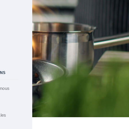
ONS
nous
ales