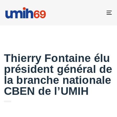
Skip
Skip
links
to
To
primary
na
navigation
Skip
Published
to
on:
content
Thierry Fontaine élu
président général de
la branche nationale
CBEN de l’UMIH