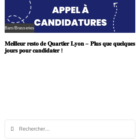
Bars/Brasseries
𝐌𝐞𝐢𝐥𝐥𝐞𝐮𝐫 𝐫𝐞𝐬𝐭𝐨 𝐝𝐞 𝐐𝐮𝐚𝐫𝐭𝐢𝐞𝐫 𝐋𝐲𝐨𝐧 – 𝐏𝐥𝐮𝐬 𝐪𝐮𝐞 𝐪𝐮𝐞𝐥𝐪𝐮𝐞𝐬
𝐣𝐨𝐮𝐫𝐬 𝐩𝐨𝐮𝐫 𝐜𝐚𝐧𝐝𝐢𝐝𝐚𝐭𝐞𝐫 !
Rechercher :